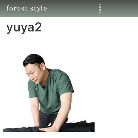
forest style
yuya2