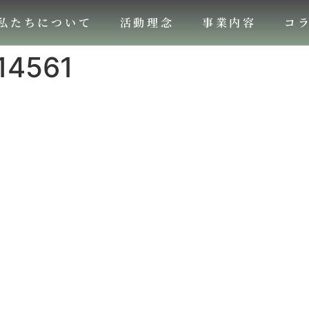
私たちについて
活動理念
事業内容
コ
14561
。