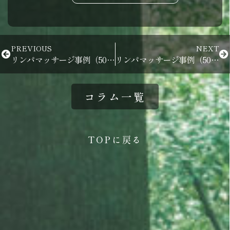
PREVIOUS
NEXT
リンパマッサージ事例（50歳 胸の痛み 頭痛 眼精疲労 イライラ のぼせ）
リンパマッサージ事例（50代男性 交感神経優位 腰痛 ）
コラム一覧
TOPに戻る