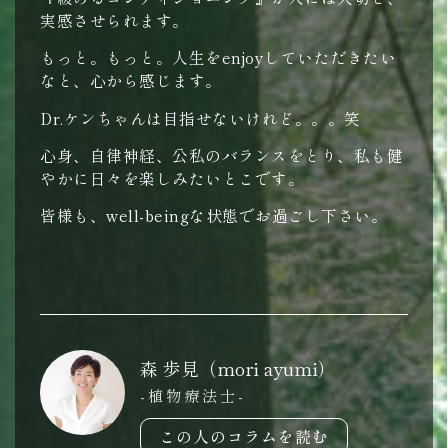
実感させられます。
もっと。もっと。人生をenjoyしていただきたい
なと、心から感じます。
Dr.ケンちゃんは目指せないけれど。。。笑
心身、自律神経、公私のバランスをとり、私も健
やかに日々を楽しみたいとこです。
皆様も、well-beingな状態でお過ごし下さい。
森 歩見（mori ayumi）
-植物療法士-
この人のコラムを読む