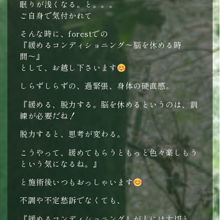
眠りが浅くなる。と。。。
ご自身で気付かれて
そんな時に、forestでの
『緩めるコンディショニング〜脳を休める時
間〜』
として、お越し下さいます
しらずしらずの、過緊張、身体の硬直感。
『緩める、脱力する。脳を休めるというのは、訓
練が必要だね！
脱力すると、思考が変わる。
こうやって、緩めてもらうともっと色々楽しもう
という気になるね。』
と施術後いつもおっしゃいます
不調や不定愁訴でなくても、
『緩めるコンディショニング』が人には大切と、