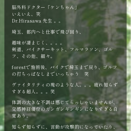
脳外科ドクター「ケンちゃん」
いえいえ、笑
Dr.Hirasawa 先生 。。
埼玉、都内へと仕事で飛び回り、
趣味が凄まじく、。。。
剣道、バイクサーキット、フルマラソン、ゴル
フ、その他、細々。
forestで施術後、バイクで埼玉まで戻り、ゴルフ
の打ちっぱなしまでいっちゃう 笑
ヴァイタリティの塊のような人。。。疲れ知らず
すぎる超人。。。笑
体調の大きな不調は感じてらっしゃいませんが、
交感神経優位のガンガンギンギンになりすぎる自
覚あり。
知らず知らずに、言動が攻撃的になっていたり、