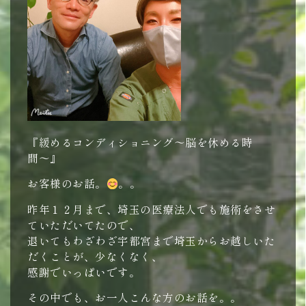
『緩めるコンディショニング〜脳を休める時
間〜』
お客様のお話。
。。
昨年１２月まで、埼玉の医療法人でも施術をさせ
ていただいてたので、
退いてもわざわざ宇都宮まで埼玉からお越しいた
だくことが、少なくなく、
感謝でいっぱいです。
その中でも、お一人こんな方のお話を。。