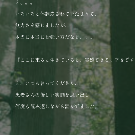
と、。。
いろいろと体調崩されていたようで、
無力さを感じましたが、
本当に本当にお強い方だなと、。。
『ここに来ると生きていると、実感できる。幸せです
と、いつも言ってくださり、
患者さんの優しい笑顔を思い出し
何度も読み返しながら涙がでました。