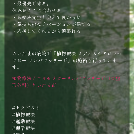
・最優先で来る。
休みをここに合わせる
・あゆみ先生と会えて良かった
・気持ちのモチベーションが保てる
・応援してくれるから頑張れる
さいたまの病院で「植物療法 メディカルアロマセ
ラピー リンパマッサージ」の施術も行っていま
す。
植物療法アロマセラピーリンパマッサージ（東整
形外科）さいたま市
#セラピスト
#植物療法
#運動療法
#理学療法