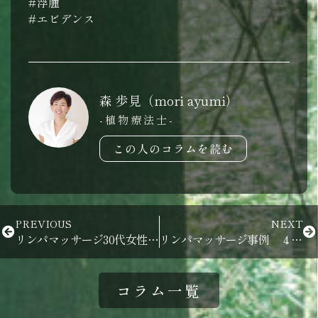
#浮腫
#エビデンス
森 歩見（mori ayumi）
-植物療法士-
この人のコラムを読む
PREVIOUS
NEXT
リンパマッサージ30代女性(日光市)
リンパマッサージ事例 ４０代 むくみ 肩こり 首痛い
コラム一覧